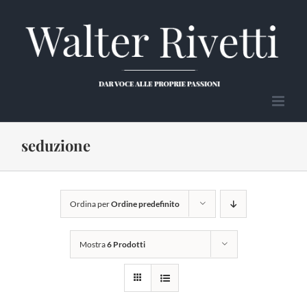
Salta
al
contenuto
seduzione
Ordina per
Ordine predefinito
Mostra
6 Prodotti