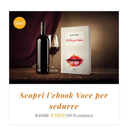
Sale!
AGGIUNGI AL CARRELLO
/
DETTAGLI
Scopri l’ebook Voce per
sedurre
€
18,00
€
27,00
IVA % compresa