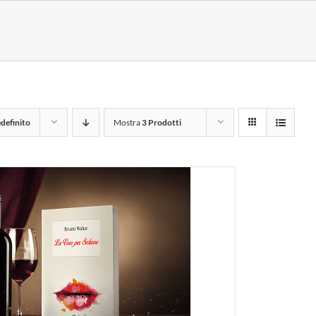
definito
Mostra
3 Prodotti
I AL CARRELLO
/
DETTAGLI