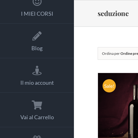
Salta
al
seduzione
I MIEI CORSI
contenuto
Blog
Ordina per
Ordine pre
Il mio account
Sale!
AGGIUNG
Vai al Carrello