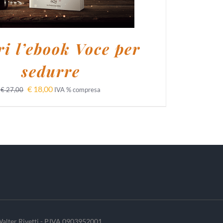
i l’ebook Voce per
sedurre
€
18,00
€
27,00
IVA % compresa
alter Rivetti - P.IVA 0903952001