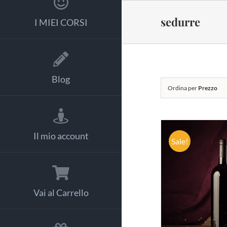
Salta
al
sedurre
I MIEI CORSI
contenuto
Blog
Ordina per
Prezzo
Il mio account
Sale!
AGGIUNG
Vai al Carrello