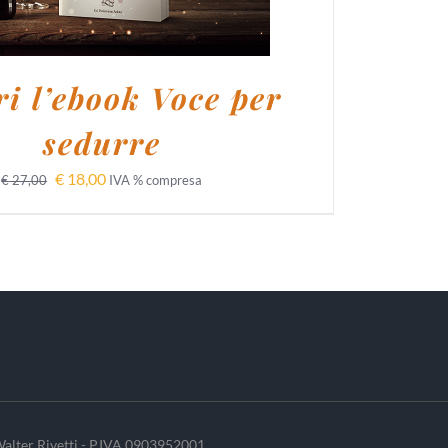
i l’ebook Voce per
sedurre
€
18,00
€
27,00
IVA % compresa
alter Rivetti - P.IVA 0903952001