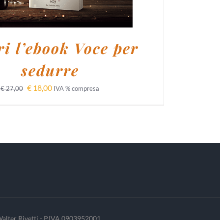
i l’ebook Voce per
sedurre
€
18,00
€
27,00
IVA % compresa
alter Rivetti - P.IVA 0903952001