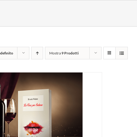
definito
Mostra
9 Prodotti
I AL CARRELLO
/
DETTAGLI