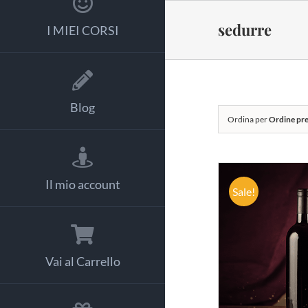
Salta
al
sedurre
I MIEI CORSI
contenuto
Blog
Ordina per
Ordine pre
Il mio account
Sale!
AGGIUNG
Vai al Carrello