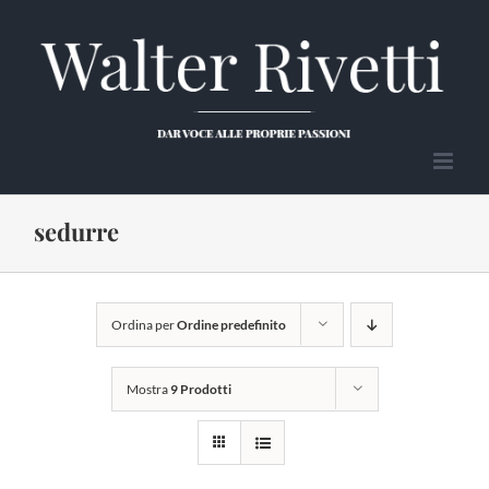
Salta
al
contenuto
sedurre
Ordina per
Ordine predefinito
Mostra
9 Prodotti