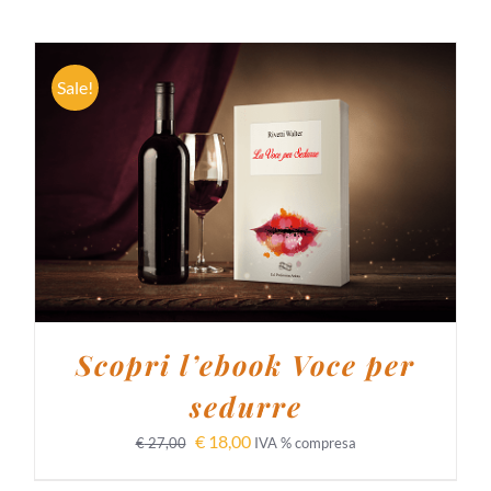
Sale!
AGGIUNGI AL CARRELLO
/
DETTAGLI
Scopri l’ebook Voce per
sedurre
€
18,00
€
27,00
IVA % compresa