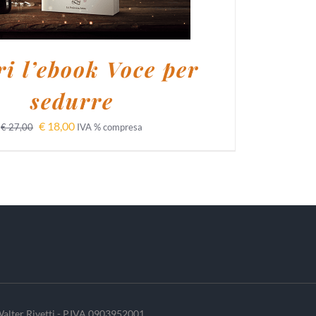
i l’ebook Voce per
sedurre
€
18,00
€
27,00
IVA % compresa
alter Rivetti - P.IVA 0903952001