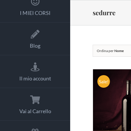
Salta
al
sedurre
I MIEI CORSI
contenuto
Blog
Ordina per
Nome
Il mio account
Sale!
AGGIUNG
Vai al Carrello