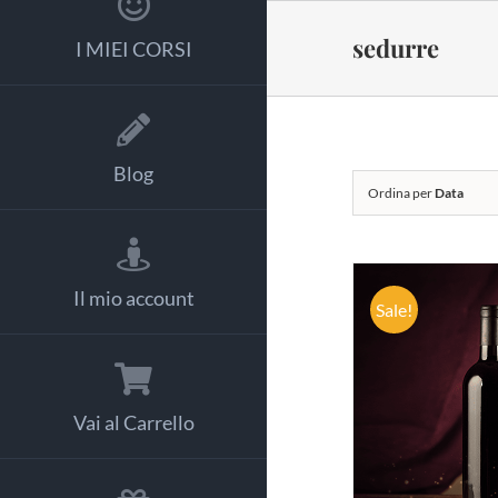
Salta
al
sedurre
I MIEI CORSI
contenuto
Blog
Ordina per
Data
Il mio account
Sale!
AGGIUNG
Vai al Carrello