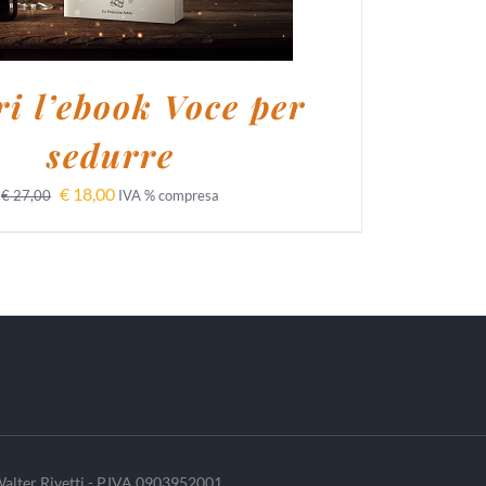
i l’ebook Voce per
sedurre
€
18,00
€
27,00
IVA % compresa
alter Rivetti - P.IVA 0903952001