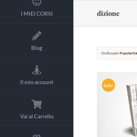
Salta
al
dizione
I MIEI CORSI
contenuto
Blog
Ordina per
Popolarit
Il mio account
Sale!
AGGIUNG
Vai al Carrello