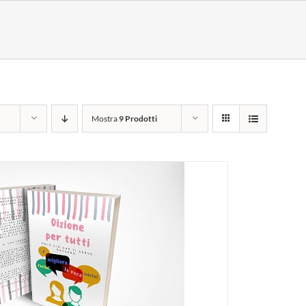
à
Mostra
9 Prodotti
I AL CARRELLO
/
DETTAGLI