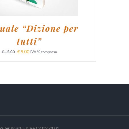
ale “Dizione per
tutti”
€
9,00
€
15,00
IVA % compresa
alter Rivetti - P.IVA 0903952001