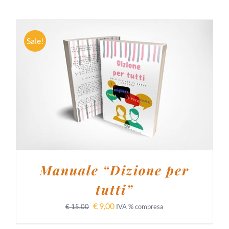
Sale!
AGGIUNGI AL CARRELLO
/
DETTAGLI
Manuale “Dizione per
tutti”
€
9,00
€
15,00
IVA % compresa