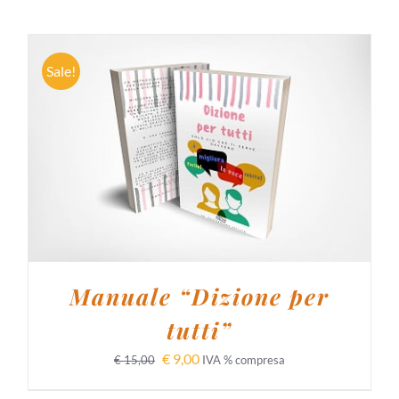
Sale!
AGGIUNGI AL CARRELLO
/
DETTAGLI
Manuale “Dizione per
tutti”
€
9,00
€
15,00
IVA % compresa