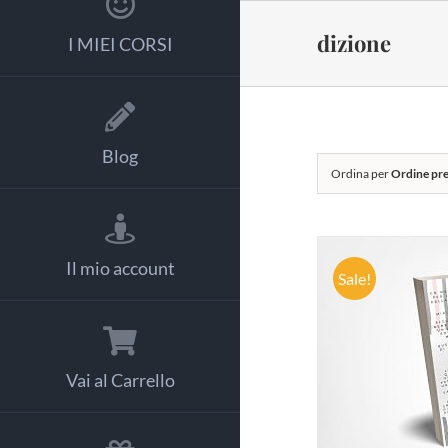
Salta
al
dizione
I MIEI CORSI
contenuto
Blog
Ordina per
Ordine pre
Il mio account
Sale!
AGGIUNG
Vai al Carrello