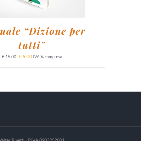
ale “Dizione per
tutti”
€
9,00
€
15,00
IVA % compresa
alter Rivetti - P.IVA 0903952001