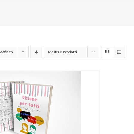
definito
Mostra
3 Prodotti
I AL CARRELLO
/
DETTAGLI