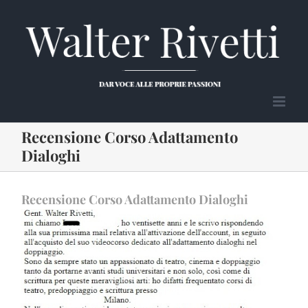
Salta
al
contenuto
Recensione Corso Adattamento
Dialoghi
Recensione Corso Adattamento Dialoghi