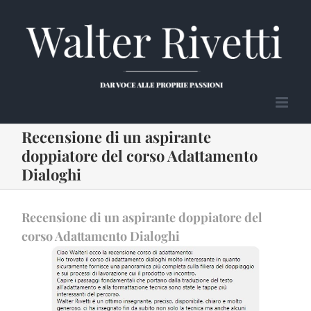
Salta
al
contenuto
Recensione di un aspirante
doppiatore del corso Adattamento
Dialoghi
Recensione di un aspirante doppiatore del
corso Adattamento Dialoghi