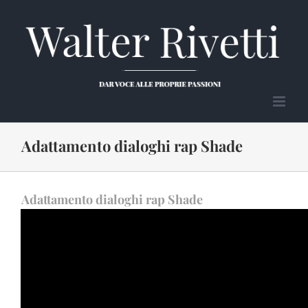
Salta
al
contenuto
Adattamento dialoghi rap Shade
Adattamento dialoghi rap Shade