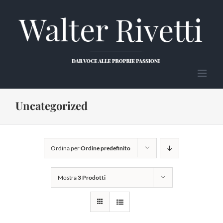
Salta
al
contenuto
Uncategorized
Ordina per
Ordine predefinito
Mostra
3 Prodotti