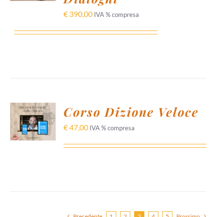
DETTAGLI
€
390,00
IVA % compresa
AGGIUNGI
Corso Dizione Veloce
AL
CARRELLO
€
47,00
IVA % compresa
/
DETTAGLI
Precedente
1
2
3
4
5
Prossimo