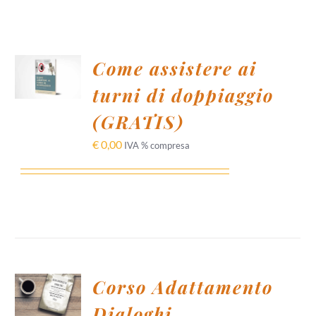
AGGIUNGI
Come assistere ai
AL
CARRELLO
turni di doppiaggio
/
DETTAGLI
(GRATIS)
€
0,00
IVA % compresa
AGGIUNGI
Corso Adattamento
AL
CARRELLO
Dialoghi
/