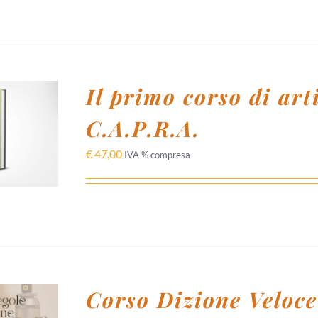
Il primo corso di art
C.A.P.R.A.
 AL
/
I
€
47,00
IVA % compresa
Corso Dizione Veloce