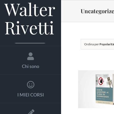
Salta
al
Uncategoriz
contenuto
Ordina per
Popolarit
Chi sono
AGGIUNGI
CARRELLO
I MIEI CORSI
DETTAGL