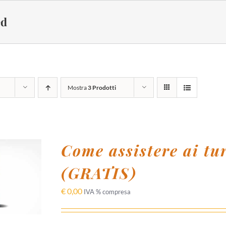
ed
à
Mostra
3 Prodotti
Come assistere ai tu
(GRATIS)
 AL
/
I
€
0,00
IVA % compresa