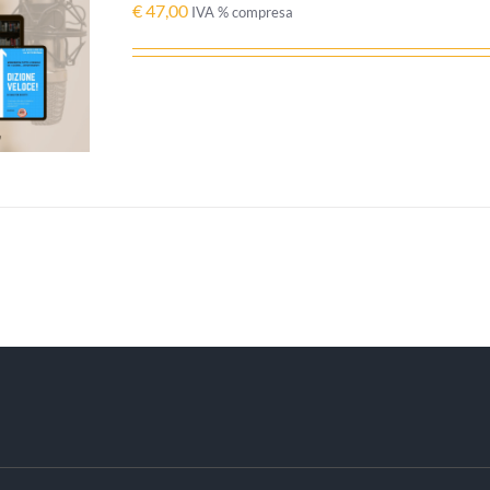
€
47,00
IVA % compresa
 AL
/
I