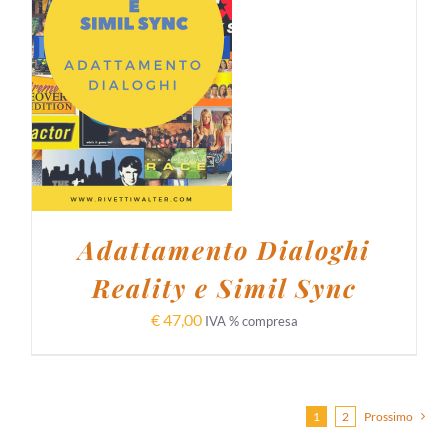
AGGIUNGI AL
CARRELLO
/
DETTAGLI
Adattamento Dialoghi
Reality e Simil Sync
€
47,00
IVA % compresa
1
2
Prossimo