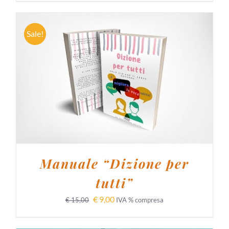
Sale!
AGGIUNGI AL CARRELLO
/
DETTAGLI
Manuale “Dizione per
tutti”
€
9,00
€
15,00
IVA % compresa