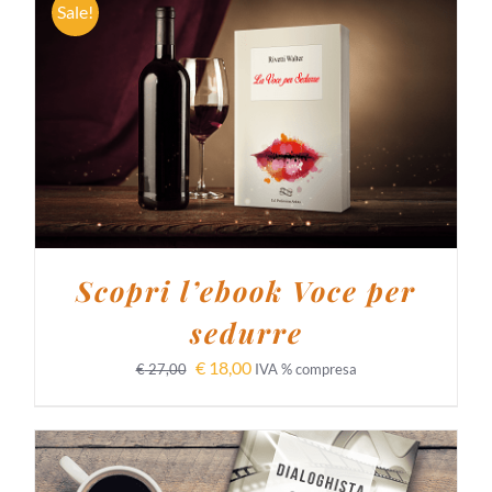
Sale!
AGGIUNGI AL CARRELLO
/
DETTAGLI
Scopri l’ebook Voce per
sedurre
€
18,00
€
27,00
IVA % compresa