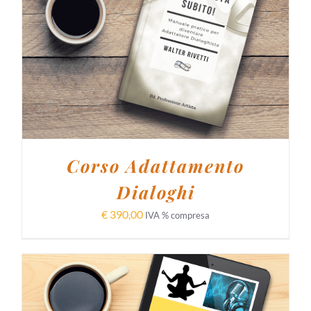
AGGIUNGI AL CARRELLO
/
DETTAGLI
Corso Adattamento
Dialoghi
€
390,00
IVA % compresa