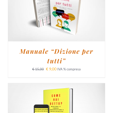
AGGIUNGI AL CARRELLO
/
DETTAGLI
Manuale “Dizione per
tutti”
€
9,00
€
15,00
IVA % compresa