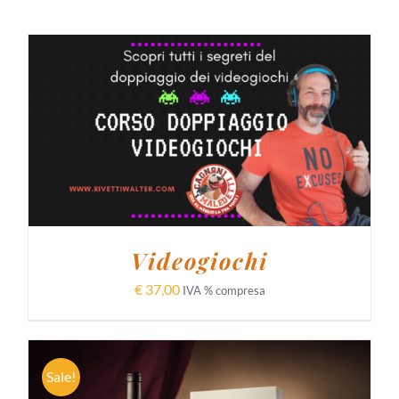
AGGIUNGI AL CARRELLO
/
DETTAGLI
Videogiochi
€
37,00
IVA % compresa
Sale!