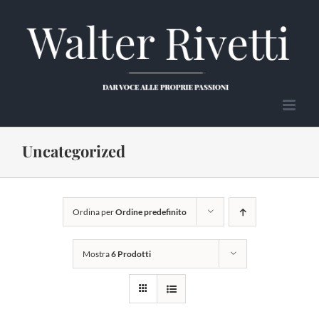
Salta
al
contenuto
Uncategorized
Ordina per
Ordine predefinito
Mostra
6 Prodotti