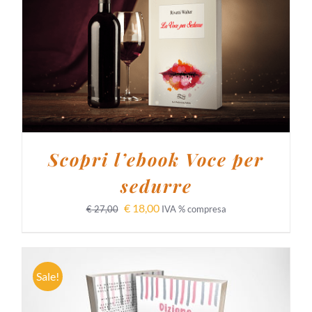
AGGIUNGI AL CARRELLO
/
DETTAGLI
Scopri l’ebook Voce per
sedurre
€
18,00
€
27,00
IVA % compresa
Sale!