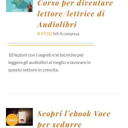
Corso per diventare
CARRELLO
lettore/lettrice di
/
DETTAGLI
Audiolibri
€
47,00
IVA % compresa
10 lezioni con i segreti e le tecniche per
leggere gli audiolibri al meglio e lavorare in
questo settore in crescita.
AGGIUNGI
Scopri l’ebook Voce
AL
CARRELLO
Sale!
per sedurre
/