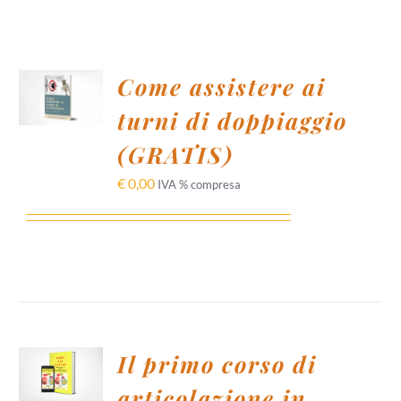
AGGIUNGI
Come assistere ai
AL
CARRELLO
turni di doppiaggio
/
DETTAGLI
(GRATIS)
€
0,00
IVA % compresa
AGGIUNGI
Il primo corso di
AL
CARRELLO
articolazione in
/