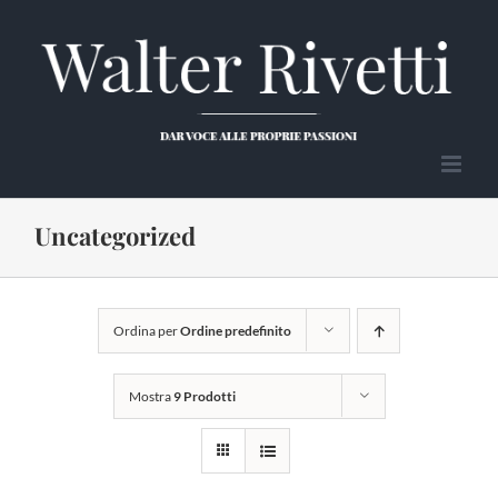
Salta
al
contenuto
Uncategorized
Ordina per
Ordine predefinito
Mostra
9 Prodotti