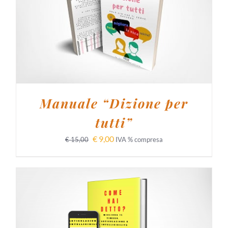
AGGIUNGI AL CARRELLO
/
DETTAGLI
Manuale “Dizione per
tutti”
€
9,00
€
15,00
IVA % compresa