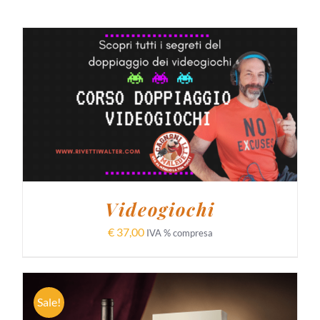
AGGIUNGI AL CARRELLO
/
DETTAGLI
Videogiochi
€
37,00
IVA % compresa
Sale!