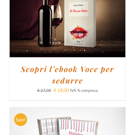
AGGIUNGI AL CARRELLO
/
DETTAGLI
Scopri l’ebook Voce per
sedurre
€
18,00
€
27,00
IVA % compresa
Sale!