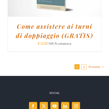
Come assistere ai turni
di doppiaggio (GRATIS)
€
0,00
IVA % compresa
1
2
Prossimo
SOCIAL