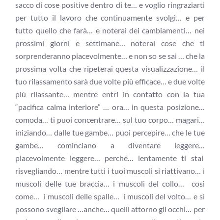
sacco di cose positive dentro di te… e voglio ringraziarti
per tutto il lavoro che continuamente svolgi… e per
tutto quello che farà… e noterai dei cambiamenti… nei
prossimi giorni e settimane… noterai cose che ti
sorprenderanno piacevolmente… e non so se sai … che la
prossima volta che ripeterai questa visualizzazione… il
tuo rilassamento sarà due volte più efficace… e due volte
più rilassante… mentre entri in contatto con la tua
“pacifica calma interiore” … ora… in questa posizione…
comoda… ti puoi concentrare… sul tuo corpo… magari…
iniziando… dalle tue gambe… puoi percepire… che le tue
gambe… cominciano a diventare leggere…
piacevolmente leggere… perché… lentamente ti stai
risvegliando… mentre tutti i tuoi muscoli si riattivano… i
muscoli delle tue braccia… i muscoli del collo… così
come… i muscoli delle spalle… i muscoli del volto… e si
possono svegliare …anche… quelli attorno gli occhi… per