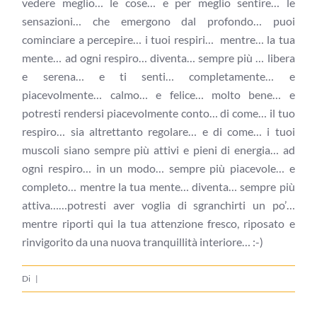
vedere meglio… le cose… e per meglio sentire… le
sensazioni… che emergono dal profondo… puoi
cominciare a percepire… i tuoi respiri… mentre… la tua
mente… ad ogni respiro… diventa… sempre più … libera
e serena… e ti senti… completamente… e
piacevolmente… calmo… e felice… molto bene… e
potresti rendersi piacevolmente conto… di come… il tuo
respiro… sia altrettanto regolare… e di come… i tuoi
muscoli siano sempre più attivi e pieni di energia… ad
ogni respiro… in un modo… sempre più piacevole… e
completo… mentre la tua mente… diventa… sempre più
attiva……potresti aver voglia di sgranchirti un po’…
mentre riporti qui la tua attenzione fresco, riposato e
rinvigorito da una nuova tranquillità interiore… :-)
Di
|