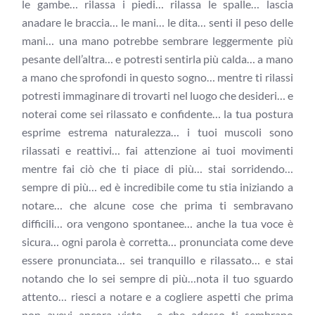
le gambe… rilassa i piedi… rilassa le spalle… lascia
anadare le braccia… le mani… le dita… senti il peso delle
mani… una mano potrebbe sembrare leggermente più
pesante dell’altra… e potresti sentirla più calda… a mano
a mano che sprofondi in questo sogno… mentre ti rilassi
potresti immaginare di trovarti nel luogo che desideri… e
noterai come sei rilassato e confidente… la tua postura
esprime estrema naturalezza… i tuoi muscoli sono
rilassati e reattivi… fai attenzione ai tuoi movimenti
mentre fai ciò che ti piace di più… stai sorridendo…
sempre di più… ed è incredibile come tu stia iniziando a
notare… che alcune cose che prima ti sembravano
difficili… ora vengono spontanee… anche la tua voce è
sicura… ogni parola è corretta… pronunciata come deve
essere pronunciata… sei tranquillo e rilassato… e stai
notando che lo sei sempre di più…nota il tuo sguardo
attento… riesci a notare e a cogliere aspetti che prima
non avevi ancora visto… e che adesso ti sembrano