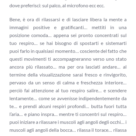
dove preferisci: sul palco, al microfono ecc ecc.
Bene, è ora di rilassarsi e di lasciare libera la mente a
immagini positive e gratificanti… mettiti in una
posizione comoda… appena sei pronto concentrati sul
tuo respiro… se hai bisogno di spostarti e sistemarti
puoi farlo in qualsiasi momento… cosciente del fatto che
questi movimenti ti accompagneranno verso uno stato
ancora più rilassato… ma per ora lasciati andare… al
termine della visualizzazione sarai fresco e rinvigorito,
pervaso da un senso di calma e freschezza interiore…
perciò fai attenzione al tuo respiro salire… e scendere
lentamente… come se avvenisse indipendentemente da
te… e prendi alcuni respiri profondi… butta fuori tutta
l’aria… e piano inspra… mentre ti concentri sul respiro…
puoi iniziare a rilassare i muscoli agli angoli degli occhi… i
muscoli agli angoli della bocca… rilassa il torace… rilassa