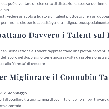
sa può diventare un elemento di distrazione, spezzando l’immersion
cipio
isti, vedere un ruolo affidato a un talent piuttosto che a un doppia
per il nome che per le capacità genera indignazione, specialmente t
attano Davvero i Talent sul
 visione razionale. I talent rappresentano una piccola percentuale
 del lavoro nel doppiaggio viene ancora svolta da professionisti alt
e alla “foresta” di crescere.
per Migliorare il Connubio T
ori di doppiaggio
ri di scegliere tra una gamma di voci – talent e non – per trovare q
ta e cantata