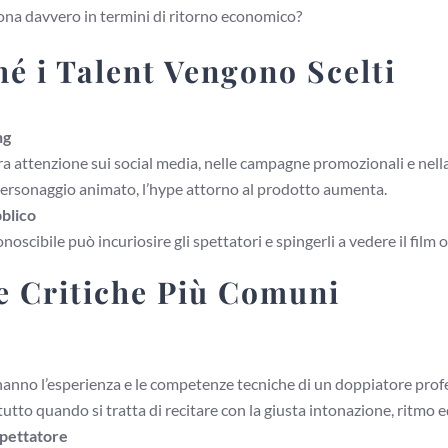
ona davvero in termini di ritorno economico?
hé i Talent Vengono Scelti
ng
 attenzione sui social media, nelle campagne promozionali e nel
 personaggio animato, l’hype attorno al prodotto aumenta.
bblico
onoscibile può incuriosire gli spettatori e spingerli a vedere il fil
Le Critiche Più Comuni
 hanno l’esperienza e le competenze tecniche di un doppiatore pro
utto quando si tratta di recitare con la giusta intonazione, ritmo e
spettatore