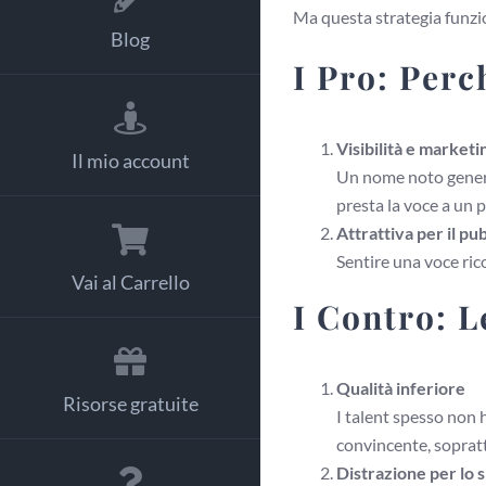
Ma questa strategia funzi
Blog
I Pro: Perc
Visibilità e marketi
Il mio account
Un nome noto genera
presta la voce a un
Attrattiva per il pu
Sentire una voce ric
Vai al Carrello
I Contro: 
Qualità inferiore
Risorse gratuite
I talent spesso non
convincente, sopratt
Distrazione per lo 