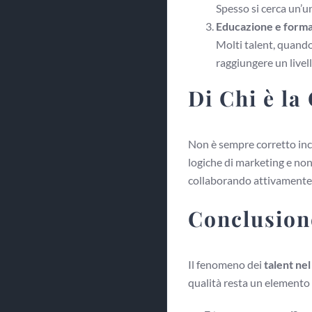
Spesso si cerca un’u
Educazione e forma
Molti talent, quando
raggiungere un livell
Di Chi è la
Non è sempre corretto incol
logiche di marketing e non 
collaborando attivamente c
Conclusion
Il fenomeno dei
talent ne
qualità resta un elemento 