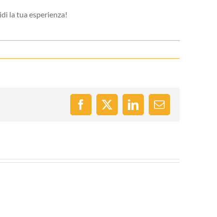
di la tua esperienza!
Facebook
X
LinkedIn
Email