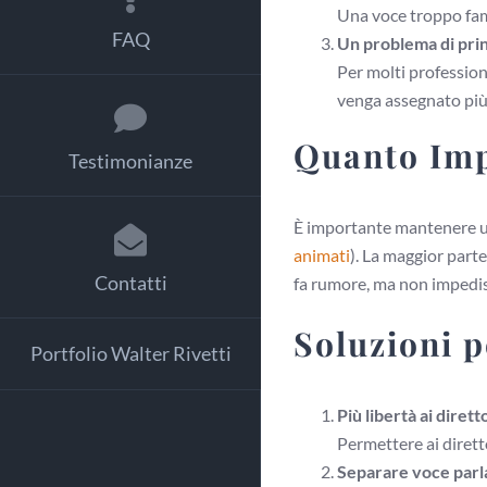
Una voce troppo famo
FAQ
Un problema di prin
Per molti profession
venga assegnato più 
Quanto Imp
Testimonianze
È importante mantenere una
animati
). La maggior parte
Contatti
fa rumore, ma non impedisc
Soluzioni 
Portfolio Walter Rivetti
Più libertà ai dirett
Permettere ai diretto
Separare voce parla