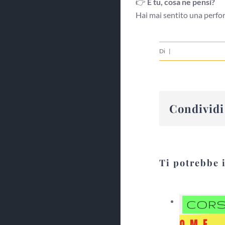
👉
E tu, cosa ne pensi?
Hai mai sentito una perfor
Di
|
Condividi 
Ti potrebbe 