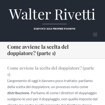
Salta
al
contenuto
Come avviene la scelta del
doppiatore? (parte 1)
Come avviene la scelta del doppiatore? (parte
1)
L’argomento di oggi è davvero poco trattato: parliamo
della scelta del doppiatore, un processo noto come
distribuzione
. Parliamo di come i direttori di doppiaggio
scelgono le voci per il doppiaggio, non quelle imposte dal
cliente ma anche quelle proposte dal direttore stesso.