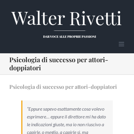
Salta
al
contenuto
Psicologia di successo per attori-
doppiatori
Psicologia di successo per attori-doppiatori
“Eppure sapevo esattamente cosa volevo
esprimere… eppure il direttore mi ha dato
le indicazioni giuste, ma io non riuscivo a
capirle, o meglio, a capirle sì, ma