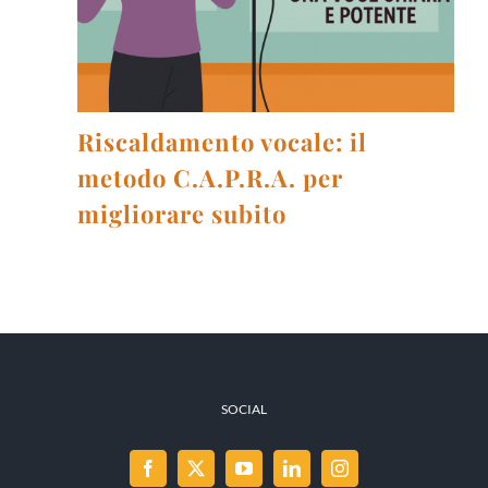
Riscaldamento vocale: il
metodo C.A.P.R.A. per
migliorare subito
SOCIAL