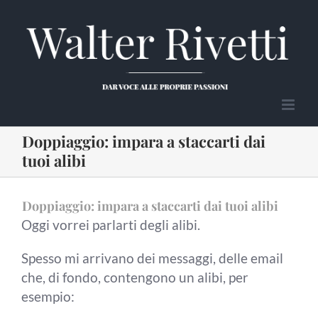
Salta
al
contenuto
Doppiaggio: impara a staccarti dai
tuoi alibi
Doppiaggio: impara a staccarti dai tuoi alibi
Oggi vorrei parlarti degli alibi.
Spesso mi arrivano dei messaggi, delle email
che, di fondo, contengono un alibi, per
esempio: