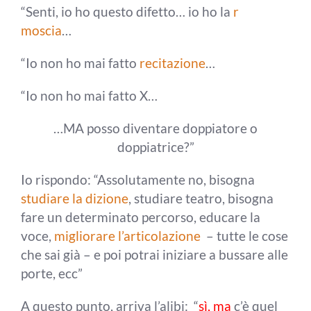
“Senti, io ho questo difetto… io ho la
r
moscia
…
“Io non ho mai fatto
recitazione
…
“Io non ho mai fatto X…
…MA posso diventare doppiatore o
doppiatrice?”
Io rispondo: “Assolutamente no, bisogna
studiare la dizione
, studiare teatro, bisogna
fare un determinato percorso, educare la
voce,
migliorare l’articolazione
– tutte le cose
che sai già – e poi potrai iniziare a bussare alle
porte, ecc”
A questo punto, arriva l’alibi: “
sì, ma
c’è quel