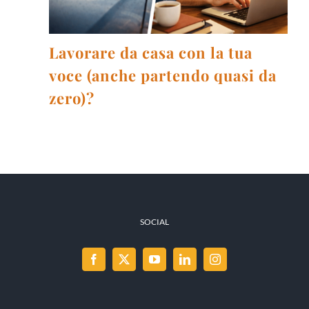
Lavorare da casa con la tua
voce (anche partendo quasi da
zero)?
SOCIAL