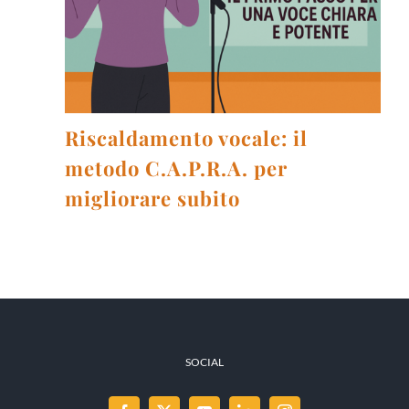
Riscaldamento vocale: il
metodo C.A.P.R.A. per
migliorare subito
SOCIAL