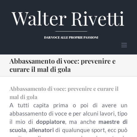
Salta
al
contenuto
Abbassamento di voce: prevenire e
curare il mal di gola
Abbassamento di voce: prevenire e curare il
mal di gola
A tutti capita prima o poi di avere un
abbassamento di voce e per alcuni lavori, tipo
il mio di
doppiatore
, ma anche
maestre di
scuola
,
allenatori
di qualunque sport, ecc può