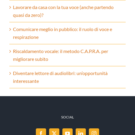
Lavorare da casa con la tua voce (anche partendo
quasi da zero)?
Comunicare meglio in pubblico: il ruolo di voce e
respirazione
Riscaldamento vocale: il metodo C.A.P.R.A. per
migliorare subito
Diventare lettore di audiolibri: un’opportunità
interessante
SOCIAL