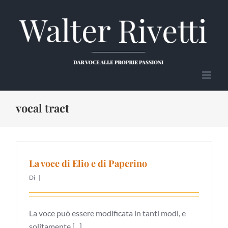
Salta
al
contenuto
vocal tract
La voce di Elio e di Paperino
Di
|
La voce può essere modificata in tanti modi, e
solitamente [...]