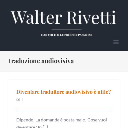
Salta
al
contenuto
traduzione audiovisiva
Diventare traduttore audiovisivo è utile?
Di
|
Dipende! La domanda è posta male. Cosa vuoi
diventare? In [...]