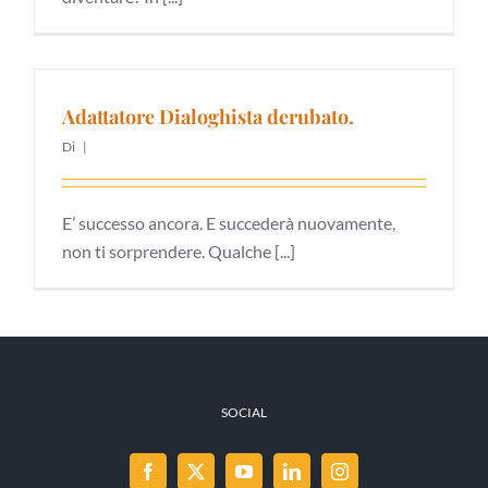
Adattatore Dialoghista derubato.
Di
|
E’ successo ancora. E succederà nuovamente,
non ti sorprendere. Qualche [...]
SOCIAL