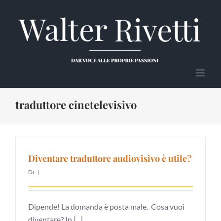
Salta
al
contenuto
traduttore cinetelevisivo
Diventare traduttore audiovisivo è utile?
Di
|
Dipende! La domanda è posta male. Cosa vuoi
diventare? In [...]