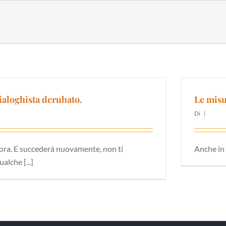
ialoghista derubato.
Le misu
Di
|
ora. E succederà nuovamente, non ti
Anche in 
alche [...]