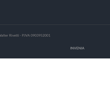
alter Rivetti - P.IVA 0903952001
INVENIA