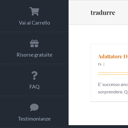
Salta
al
tradurre
contenuto
Vai al Carrello
Risorse gratuite
Adattatore D
Di
|
E’ successo anc
FAQ
sorprendere. Qu
Testimonianze