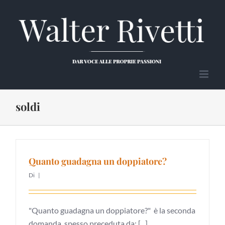
Salta
al
contenuto
soldi
Quanto guadagna un doppiatore?
Di
|
"Quanto guadagna un doppiatore?" è la seconda
domanda, spesso preceduta da: [...]