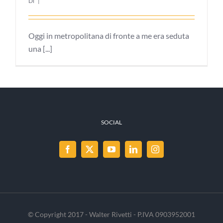
Di
|
Oggi in metropolitana di fronte a me era seduta
una [...]
SOCIAL
© Copyright 2017 - Walter Rivetti - P.IVA 0903952001