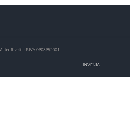
alter Rivetti - P.IVA 0903952001
INVENIA