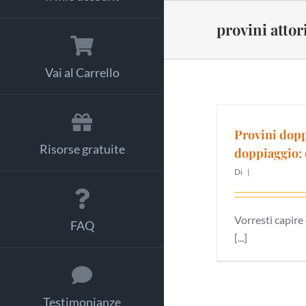
Salta
al
provini attor
contenuto
Vai al Carrello
Provini doppi
Risorse gratuite
doppiaggio: 
Di
|
Vorresti capire
FAQ
[...]
Testimonianze