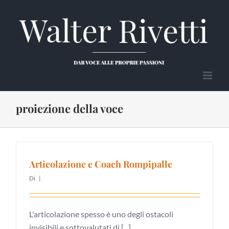
Salta
al
contenuto
proiezione della voce
Articolazione e Coach Rompipalle
Di
|
L'articolazione spesso è uno degli ostacoli
invisibili e sottovalutati di [...]