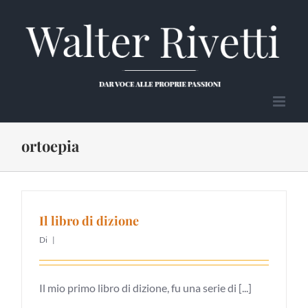
Salta
al
contenuto
ortoepia
Il libro di dizione
Di
|
Il mio primo libro di dizione, fu una serie di [...]