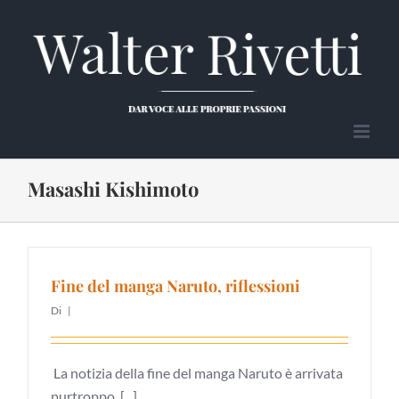
Salta
al
contenuto
Masashi Kishimoto
Fine del manga Naruto, riflessioni
Di
|
La notizia della fine del manga Naruto è arrivata
purtroppo, [...]