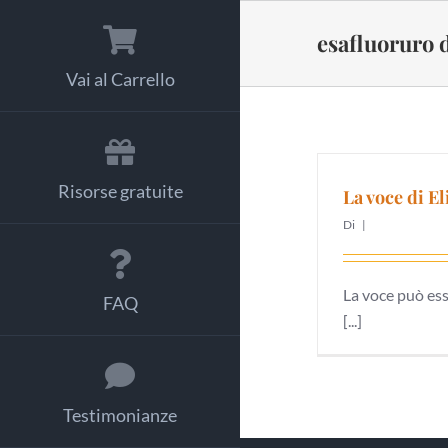
Salta
al
esafluoruro d
contenuto
Vai al Carrello
Risorse gratuite
La voce di El
Di
|
La voce può ess
FAQ
[...]
Testimonianze