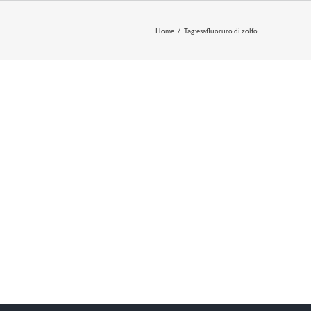
Home
Tag:
esafluoruro di zolfo