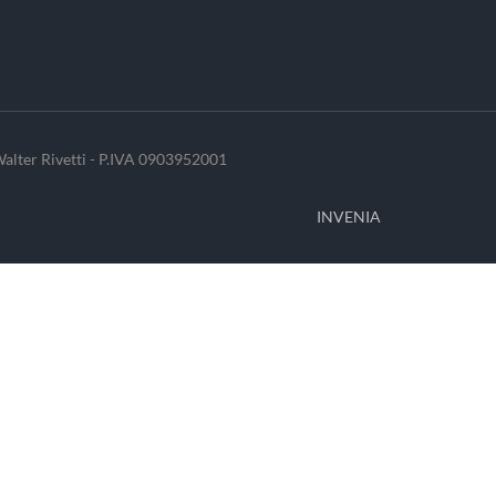
alter Rivetti - P.IVA 0903952001
INVENIA