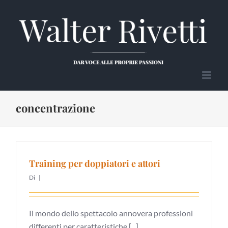
Salta
al
contenuto
concentrazione
Training per doppiatori e attori
Di
|
Il mondo dello spettacolo annovera professioni
differenti per caratteristiche [...]