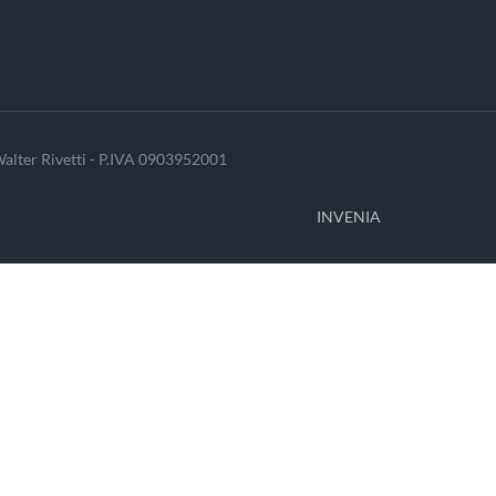
alter Rivetti - P.IVA 0903952001
INVENIA