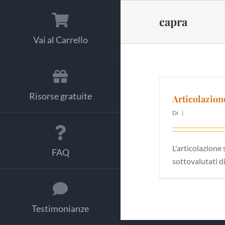
Salta
al
capra
contenuto
Vai al Carrello
Risorse gratuite
Articolazio
Di
|
L'articolazione 
FAQ
sottovalutati di [
Testimonianze