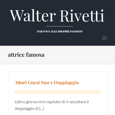
Salta
al
contenuto
attrice famosa
Attori Guest Star e Doppiaggio
L’altro giorno mi è capitato di ri-ascoltare il
doppiaggio di [...]