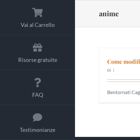
Salta
al
anime
contenuto
Vai al Carrello
Risorse gratuite
Come modific
Di
|
Bentornati Cagno
FAQ
Testimonianze