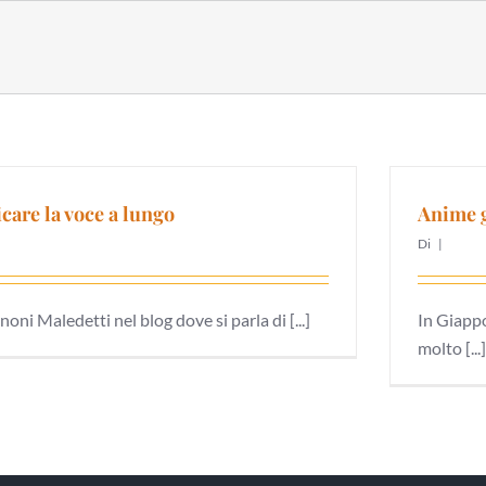
are la voce a lungo
Anime g
Di
|
ni Maledetti nel blog dove si parla di [...]
In Giappo
molto [...