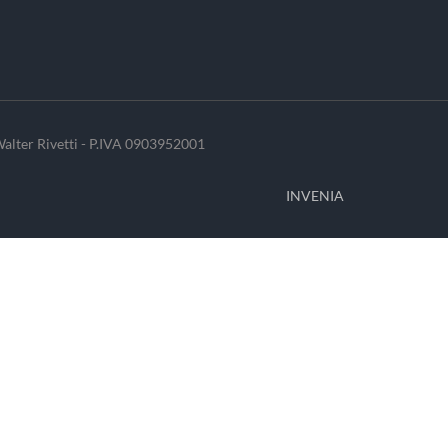
alter Rivetti - P.IVA 0903952001
INVENIA