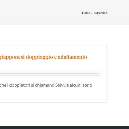
Home
Tag:
anime
iapponesi doppiaggio e adattamento
ne i doppiatori si chiamano Seiyū e alcuni sono
]