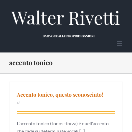
Salta
al
contenuto
accento tonico
Accento tonico, questo sconosciuto!
Di
|
L'accento tonico (tonos=forza) è quell'accento
che cade su determinate vocali [...]