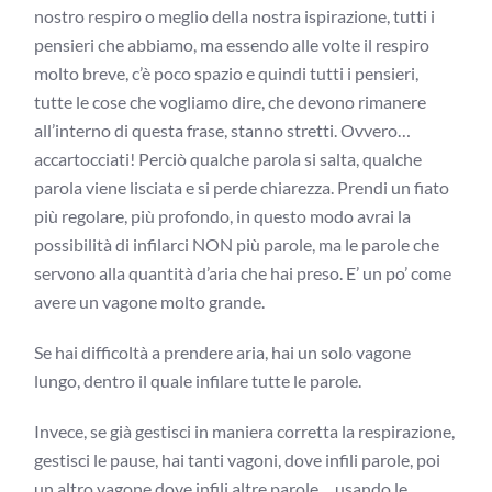
nostro respiro o meglio della nostra ispirazione, tutti i
pensieri che abbiamo, ma essendo alle volte il respiro
molto breve, c’è poco spazio e quindi tutti i pensieri,
tutte le cose che vogliamo dire, che devono rimanere
all’interno di questa frase, stanno stretti. Ovvero…
accartocciati! Perciò qualche parola si salta, qualche
parola viene lisciata e si perde chiarezza. Prendi un fiato
più regolare, più profondo, in questo modo avrai la
possibilità di infilarci NON più parole, ma le parole che
servono alla quantità d’aria che hai preso. E’ un po’ come
avere un vagone molto grande.
Se hai difficoltà a prendere aria, hai un solo vagone
lungo, dentro il quale infilare tutte le parole.
Invece, se già gestisci in maniera corretta la respirazione,
gestisci le pause, hai tanti vagoni, dove infili parole, poi
un altro vagone dove infili altre parole… usando le