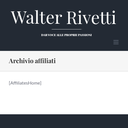
Salta
al
contenuto
Archivio affiliati
[AffiliatesHome]