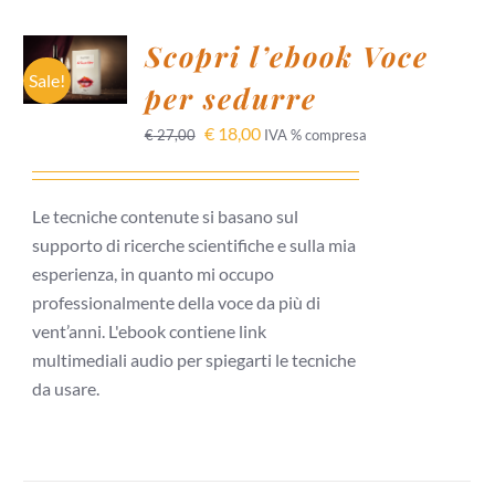
AGGIUNGI
Scopri l’ebook Voce
AL
CARRELLO
Sale!
per sedurre
/
DETTAGLI
€
18,00
€
27,00
IVA % compresa
Le tecniche contenute si basano sul
supporto di ricerche scientifiche e sulla mia
esperienza, in quanto mi occupo
professionalmente della voce da più di
vent’anni. L'ebook contiene link
multimediali audio per spiegarti le tecniche
da usare.