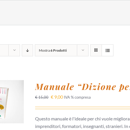
Mostra
6 Prodotti
Manuale “Dizione per
 AL
€
9,00
€
15,00
IVA % compresa
/
I
Questo manuale è l'ideale per chi vuole migliora
imprenditori, formatori, insegnanti, stranieri. In