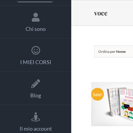
Salta
al
voce
contenuto
Chi sono
Ordina per
Nome
I MIEI CORSI
Sale!
Blog
AGGIUNGI
CARRELLO
DETTAGL
Il mio account