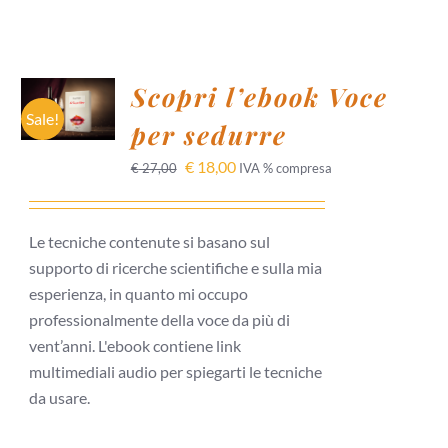
AGGIUNGI
Scopri l’ebook Voce
AL
CARRELLO
Sale!
per sedurre
/
DETTAGLI
€
18,00
€
27,00
IVA % compresa
Le tecniche contenute si basano sul
supporto di ricerche scientifiche e sulla mia
esperienza, in quanto mi occupo
professionalmente della voce da più di
vent’anni. L'ebook contiene link
multimediali audio per spiegarti le tecniche
da usare.