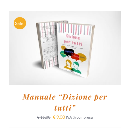
Sale!
AGGIUNGI AL CARRELLO
/
DETTAGLI
Manuale “Dizione per
tutti”
€
9,00
€
15,00
IVA % compresa